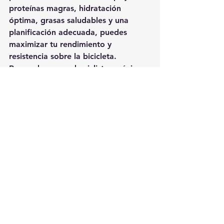
proteínas magras, hidratación 
óptima, grasas saludables y una 
planificación adecuada, puedes 
maximizar tu rendimiento y 
resistencia sobre la bicicleta. 
Recuerda que cada ciclista es único, 
por lo que es importante 
experimentar con diferentes 
alimentos y estrategias para 
encontrar lo que funcione mejor 
para ti. Con una nutrición 
inteligente, estarás listo para 
enfrentar cualquier desafío sobre 
dos ruedas. 
¡Pedalea con fuerza y disfruta del 
viaje!