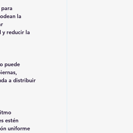
 para 
rodean la 
r 
y reducir la 
no puede 
iernas, 
da a distribuir 
itmo 
s estén 
ión uniforme 