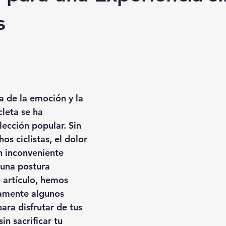
s
 de la emoción y la 
cleta se ha 
ección popular. Sin 
s ciclistas, el dolor 
 inconveniente 
una postura 
 artículo, hemos 
amente algunos 
ara disfrutar de tus 
in sacrificar tu 