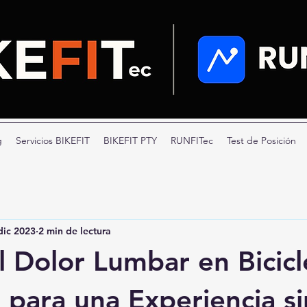
g
Servicios BIKEFIT
BIKEFIT PTY
RUNFITec
Test de Posición
dic 2023
2 min de lectura
l Dolor Lumbar en Bicicl
 para una Experiencia si