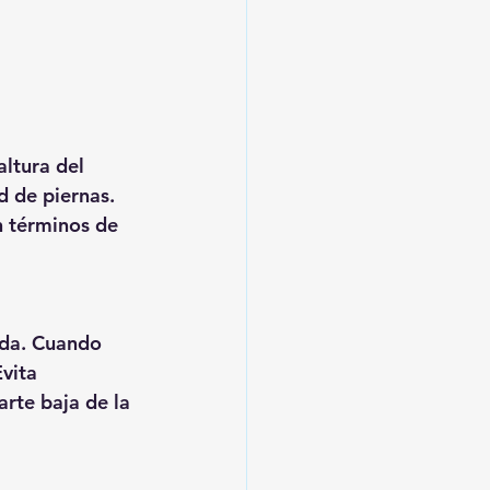
ltura del 
d de piernas. 
n términos de 
ada. Cuando 
vita 
rte baja de la 