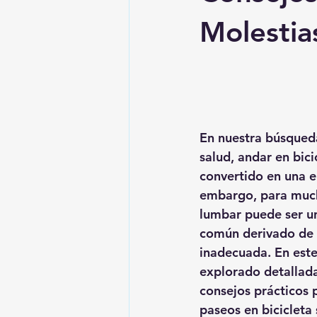
Molestia
En nuestra búsqueda
salud, andar en bici
convertido en una el
embargo, para mucho
lumbar puede ser un
común derivado de 
inadecuada. En este
explorado detallad
consejos prácticos p
paseos en bicicleta s